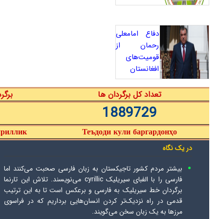
دفاع امامعلی
رحمان از
قومیت‌های
افغانستان
تعداد کل برگردان ها
برگر
1889729
ириллик
Теъдоди кули баргардонҳо
در یک نگاه
بیشتر مردم کشور تاجیکستان به زبان فارسی صحبت می‌کنند اما
فارسی را با الفبای سیریلیک cyrillic می‌نویسند. تلاش این تارنما
برگردان خط سیریلیک به فارسی و برعکس است تا به این ترتیب
قدمی در راه نزدیک‌تر کردن انسان‌هایی برداریم که در فراسوی
مرزها به یک زبان سخن می‌گویند.