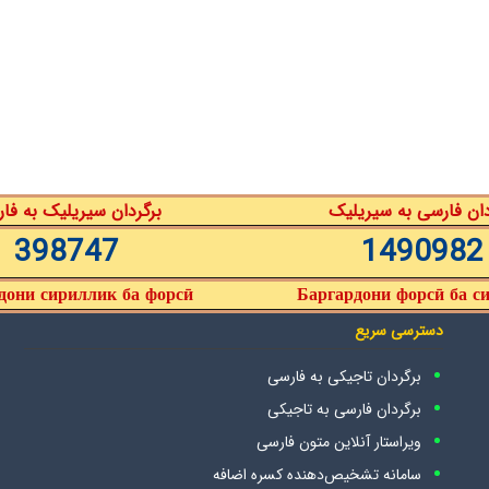
دان فارسی به سیریلیک
برگردان سیریلیک به فا
398747
1490982
дони сириллик ба форсӣ
Баргардони форсӣ ба с
دسترسی سریع
برگردان تاجیکی به فارسی
برگردان فارسی به تاجیکی
ویراستار آنلاین متون فارسی
سامانه تشخیص‌دهنده کسره اضافه