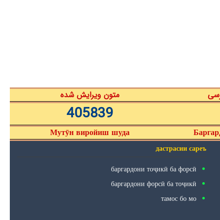
رسی
متون ویرایش شده
405839
Мутӯн виройиш шуда
Баргар
дастрасии сареъ
баргардони тоҷикӣ ба форсӣ
баргардони форсӣ ба тоҷикӣ
тамос бо мо