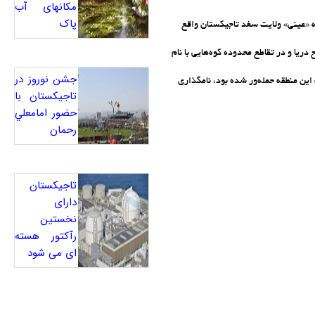
مکانهای آب
پاک
 «عینی» ولایت سغد تاجیکستان واقع
ایتخت تاجیکستان و در ارتفاع 2195 متر بالاتر از سطح دریا و در تقاطع محدوده کوه‌هایی با نام
جشن نوروز در
ین منطقه حمله‌‍‌ور شده بود، نامگذاری
تاجيکستان با
حضور امامعلي
رحمان
تاجیکستان
دارای
نخستین
رآکتور هسته
ای می شود