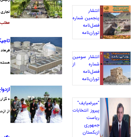
انتشار
تجاری 
پنجمین شماره
مطلب
فصل‌نامه
توران‌نامه
تاجیک
​فرهاد
انتشار سومین
شماره از
هسته ا
فصل‌نامه
توران‌نامه
ازدوا
ه گزار
"میرضیایف"
پیروز انتخابات
از ازد
ریاست
جمهوری
ازبکستان