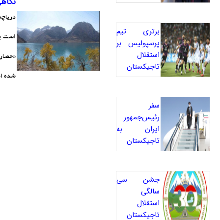
نگاهی
دریاچه
برتری تیم
پرسپولیس بر
استقلال
«حصار»
تاجیکستان
شده‌ 
سفر
رئیس‌جمهور
ایران به
تاجیکستان
جشن سی
سالگی
استقلال
تاجیکستان