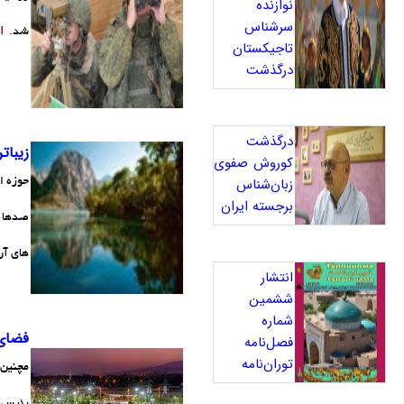
نوازنده
سرشناس
ا
شد.
تاجیکستان
درگذشت
درگذشت
زیبات
کوروش صفوی
زبان‌شناس
حوزه ا
برجسته ایران
صدها ج
های آن
انتشار
ششمین
شماره
فضای 
فصل‌نامه
توران‌نامه
مچنین 
رئیس ج