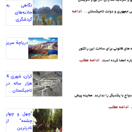
نگاهی به
جاذبه‌های
ادامه
 جمهوری و دولت تاجیکستان ...
گردشگری
دریاچۀ سریز
های قانونی برای ساخت این راکتور
ادامه مطلب
اره امضا کرده است.
کران، شهری 4
هزار ساله در
تاجیکستان
دواج با یکدیگر را ندارند. معاینه پیش
ادامه مطلب
.
“چهل و چهار
چشمه” از
نادرترین