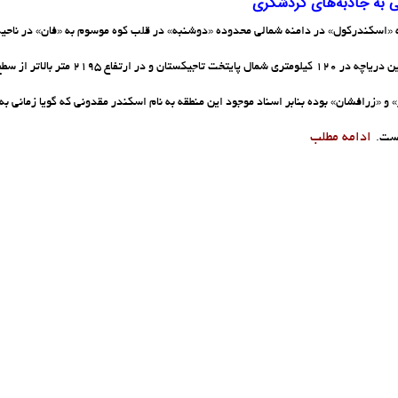
 به جاذبه‌های گردشگری
 «اسکندرکول» در دامنه شمالی محدوده «دوشنبه» در قلب کوه موسوم به «فان» در ناحیه
است.ین دریاچه در 120 کیلومتری شمال پ
 و «زرافشان» بوده بنابر اسناد موجود این منطقه به نام اسکندر مقدونی که گویا زمانی به ا
ادامه مطلب
است.