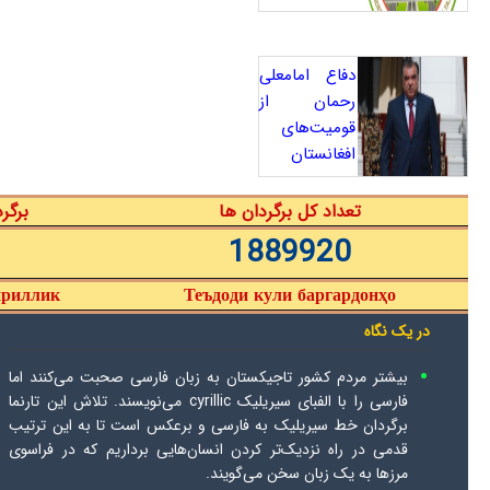
دفاع امامعلی
رحمان از
قومیت‌های
افغانستان
تعداد کل برگردان ها
برگر
1889920
ириллик
Теъдоди кули баргардонҳо
در یک نگاه
بیشتر مردم کشور تاجیکستان به زبان فارسی صحبت می‌کنند اما
فارسی را با الفبای سیریلیک cyrillic می‌نویسند. تلاش این تارنما
برگردان خط سیریلیک به فارسی و برعکس است تا به این ترتیب
قدمی در راه نزدیک‌تر کردن انسان‌هایی برداریم که در فراسوی
مرزها به یک زبان سخن می‌گویند.