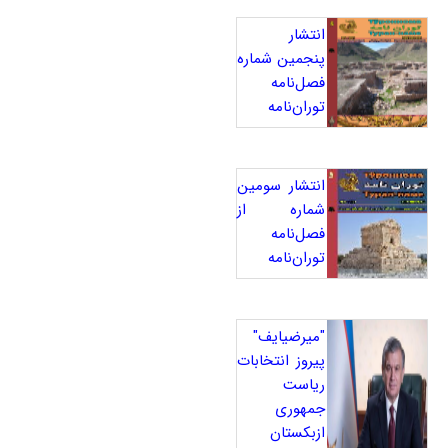
انتشار
پنجمین شماره
فصل‌نامه
توران‌نامه
انتشار سومین
شماره از
فصل‌نامه
توران‌نامه
"میرضیایف"
پیروز انتخابات
ریاست
جمهوری
ازبکستان