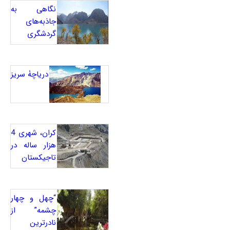
نگاهی به
جاذبه‌های
گردشگری
دریاچۀ سریز
کران، شهری 4
هزار ساله در
تاجیکستان
“چهل و چهار
چشمه” از
نادرترین