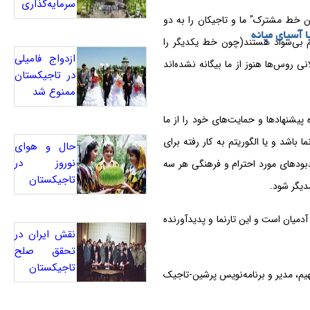
سرمایه‌گذاری
تن خط مشترک" ما و تاجیکان را به دو
ا آسیای میانه
م بی‌سواد هستند(چون خط یکدیگر را
ازدواج فامیلی
ی روس‌ها هنوز از ما بیگانه نشده‌اند
در تاجیکستان
ممنوع شد
یشنهادها و حمایت‌های خود را از ما
ا باشد و یا الگوریتم به کار رفته برای
حال و هوای
نوروز در
دبودهای مورد احترام و فرهنگی هر سه
تاجیکستان
آدمیان است و این تارنما و پدیدآورنده
نقش ایران در
تحقق صلح
تاجیکستان
م، مدیر و برنامه‌نویس پرشین-تاجیک