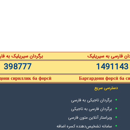
دان فارسی به سیریلیک
برگردان سیریلیک به فا
398777
1491143
дони сириллик ба форсӣ
Баргардони форсӣ ба с
دسترسی سریع
برگردان تاجیکی به فارسی
برگردان فارسی به تاجیکی
ویراستار آنلاین متون فارسی
سامانه تشخیص‌دهنده کسره اضافه