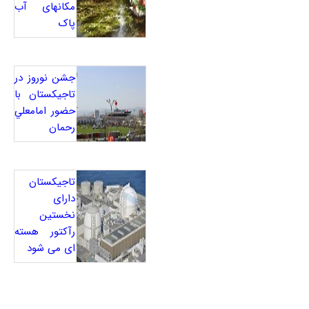
مکانهای آب
پاک
جشن نوروز در
تاجيکستان با
حضور امامعلي
رحمان
تاجیکستان
دارای
نخستین
رآکتور هسته
ای می شود