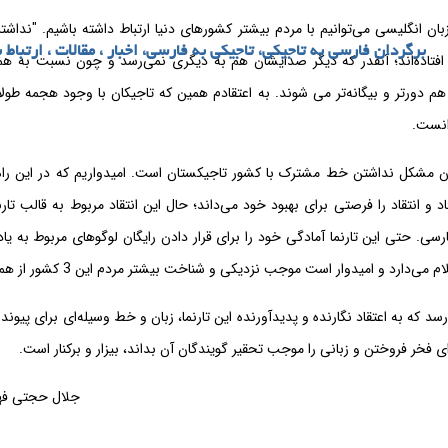
زبان انگلیسی می‌توانیم با مردم بیشتر کشورهای دنیا ارتباط داشته باشیم. "نداش
برگردان فارسی به تاجیکی، تاجیکی به فارسی، اخبار ، مقالات ، ارتباط ب
 افتاده‌اند؛ آنقدر که دیگر صدایشان هم به دیگری نمی‌رسد و چون نسبت به ه
هم دورتر و بیگانه‌تر می شوند. به اعتقادم همین که تاجیکان با وجود هجمه طولان
انست.
 مشکل نداشتن خط مشترک با کشور تاجیکستان است. امیدواریم که در این راه پ
د و انتقاد را فرصتی برای بهبود خود می‌داند؛ حال این انتقاد مربوط به قالب تارنم
رسی. حتی این تارنما آمادگی خود را برای قرار دادن رایگان لوگوهای مربوط به یا
دارد و امیدوار است موجب نزدیکی و شناخت بیشتر مردم این 3 کشور از همدیگر شود.
سد که به اعتقاد نگارنده و پدیدآورنده این تارنما، زبان و خط وسیله‌ای برای پیوند 
ای فخر فروختن و زبانی را موجب تحقیر گویندگان آن بداند، بیزار و برکنار است.
جلال حجتی فهی