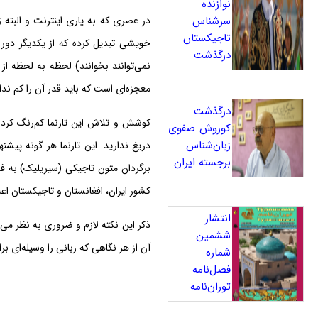
نوازنده
سرشناس
در عصری که به یاری اینترنت و البته 
تاجیکستان
خویشی تبدیل کرده که از یکدیگر دور
درگذشت
نمی‌توانند بخوانند) لحظه به لحظه از 
معجزه‌ای است که باید قدر آن را کم ند
درگذشت
کوشش و تلاش این تارنما کم‌رنگ کردن
کوروش صفوی
زبان‌شناس
دریغ ندارید. این تارنما هر گونه پیشنها
برجسته ایران
برگردان متون تاجیکی (سیریلیک) به فا
کشور ایران، افغانستان و تاجیکستان اعلام می‌
انتشار
ذکر این نکته لازم و ضروری به نظر می‌ر
ششمین
آن از هر نگاهی که زبانی را وسیله‌ای بر
شماره
فصل‌نامه
توران‌نامه