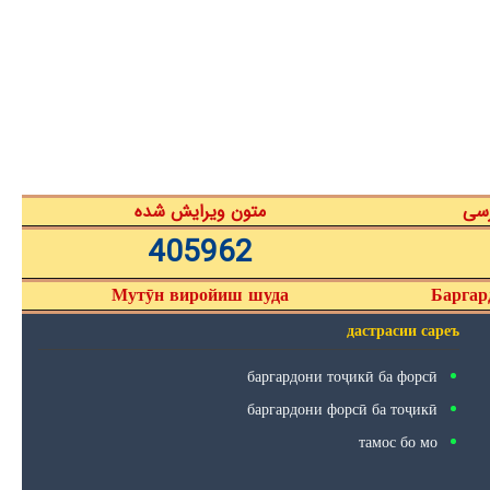
رسی
متون ویرایش شده
405962
Мутӯн виройиш шуда
Баргар
дастрасии сареъ
баргардони тоҷикӣ ба форсӣ
баргардони форсӣ ба тоҷикӣ
тамос бо мо