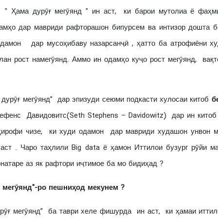
Ҳама дурӯғ мегӯянд " ин аст, ки барои мутолиа ё фаҳми
амҳо дар мавриди рафторашон бипурсем ва интизор дошта б
дамон дар мусоҳибаву назарсанҷӣ , ҳатто ба атрофиёни ху
лан рост намегӯянд. Аммо ин одамҳо куҷо рост мегӯянд, вақт
урӯғ мегӯянд” дар эпизуди сеюми подкасти хулосаи китоб
б
ефенс Давидовитс(Seth Stephens – Davidowitz) дар ин китоб
ҳирофи чизе, ки худи одамон дар мавриди худашон унвон м
 аст . Чаро таҳлили Big data ё ҳамон Иттилои бузург рӯйи м
натаре аз як рафтори иҷтимое ба мо бидиҳад ?
ғ мегӯ
я
нд"
-
ро пешниҳод мекунем ?
ғ мегӯянд” ба таври хеле фишурда ин аст, ки ҳамаи иттило