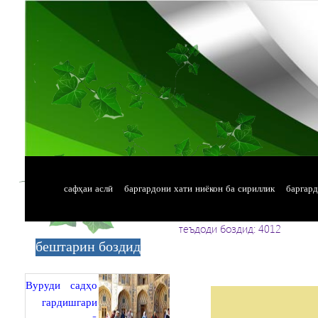
(current)
сафҳаи аслӣ
баргардони хати ниёкон ба сириллик
баргард
теъдоди боздид: 4012
бештарин боздид
Вуруди садҳо
гардишгари