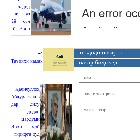
ҷадид
пас аз
38 сол
ба Эрон
4-
теъдоди назарот :
Таърихи намак
назар бидиҳед
Ҳабибуллоҳ
Абдураззоқов
дар дилу
дидаи
мардуми
Эрон ҷой
гирифта буд