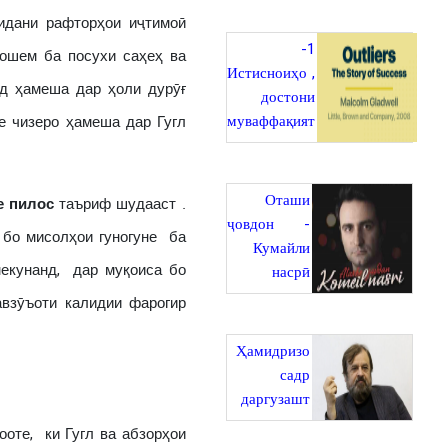
дани рафторҳои иҷтимоӣ
1-
ошем ба посухи саҳеҳ ва
Истисноиҳо ,
д ҳамеша дар ҳоли дурӯғ
достони
муваффақият
е чизеро ҳамеша дар Гугл
Оташи
е пилос
таъриф шудааст .
ҷовдон -
 бо мисолҳои гуногуне ба
Кумайли
екунанд, дар муқоиса бо
насрӣ
авзӯъоти калидии фарогир
Ҳамидризо
садр
даргузашт
оте, ки Гугл ва абзорҳои