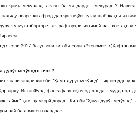
арҳо ҷамъ мекунанд, аслан ба чи дарде мехурад ? Нависа
 ҷадиду асаре, ки афрод дар ҷустуҷӯи гуглу шабакаҳои иҷтим
дурусту муътабартаре аз рафторҳои иҷтимоӣ ва хостаҳову ҷ
бирасем .
янд» соли 2017 ба унвони китоби соли «Экономист»(Ҳафтаном
а дурӯғ мегӯянд» кист ?
нависандаи китоби "Ҳама дуруғ мегӯянд" ، иқтисоддону ко
Ҳорварду ИстанФурд фалсафаву иқтисод хонда ، муддатҳо д
рк таймс” ҳам ҳамкорӣ дорад . Китоби "Ҳама дурӯғ мегӯянд"
ои вай ба армуғон овардааст .