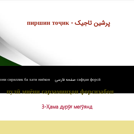
пиршин тоҷик - پرشین تاجیک
они сириллик ба хати ниёкон
صفحه فارسی сафҳаи форсӣ
пулӣ миёни сарзаминҳои форсизабон
3-Ҳама дурӯғ мегӯянд