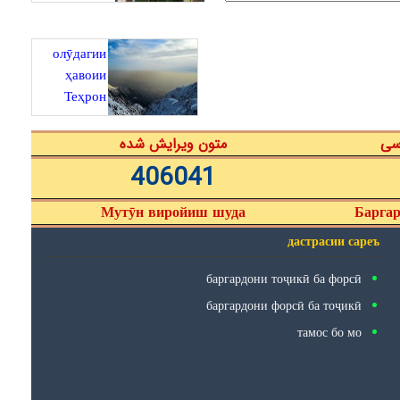
олӯдагии
ҳавоии
Теҳрон
رسی
متون ویرایش شده
406041
Мутӯн виройиш шуда
Баргар
дастрасии сареъ
баргардони тоҷикӣ ба форсӣ
баргардони форсӣ ба тоҷикӣ
тамос бо мо