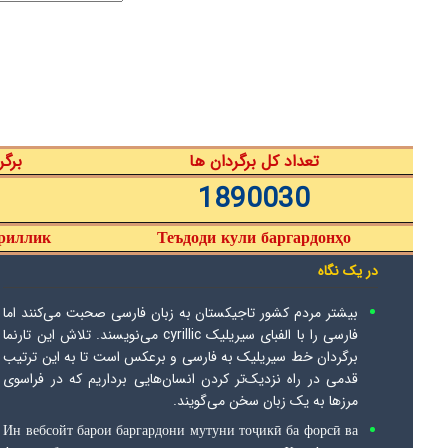
تعداد کل برگردان ها
برگر
1890030
ириллик
Теъдоди кули баргардонҳо
در یک نگاه
بیشتر مردم کشور تاجیکستان به زبان فارسی صحبت می‌کنند اما
فارسی را با الفبای سیریلیک cyrillic می‌نویسند. تلاش این تارنما
برگردان خط سیریلیک به فارسی و برعکس است تا به این ترتیب
قدمی در راه نزدیک‌تر کردن انسان‌هایی برداریم که در فراسوی
مرزها به یک زبان سخن می‌گویند.
Ин вебсойт барои баргардони мутуни тоҷикӣ ба форсӣ ва