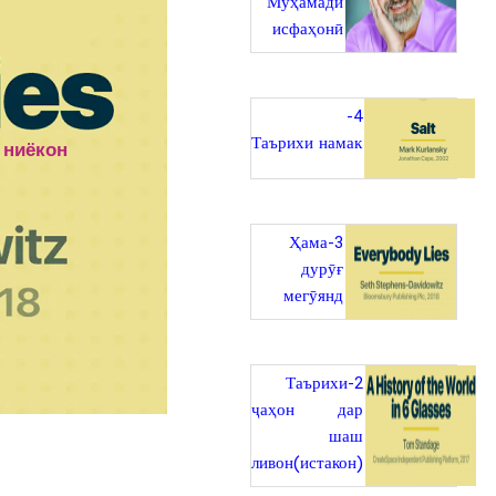
Муҳамади
исфаҳонӣ
4-
Таърихи намак
 ниёкон
3-Ҳама
дурӯғ
мегӯянд
2-Таърихи
ҷаҳон дар
шаш
ливон(истакон)