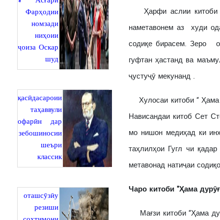
» Асғари
Ҳарфи аслии китоби " 
Фарҳодии
номзади
наметавонем аз худи од
ниҳоии
содиқе бирасем. Зеро о
ҷоиза Оскар
шуд
гуфтан ҳастанд ва маъму
ҷустуҷӯ мекунанд .
қасӣдасароии
Хулосаи китоби “ Ҳама д
таҳаввули
Нависандаи китоб Сет Ст
офарӣн дар
мо нишон медиҳад ки ин
зебошиносии
шеъри
таҳлилҳои Гугл чи қадар
классик
метавонад натиҷаи содиқо
Чаро китоби "
Ҳ
ама дур
ӯ
оташсӯзӣу
резиши
Мағзи китоби “Ҳама дурӯ
сохтимони