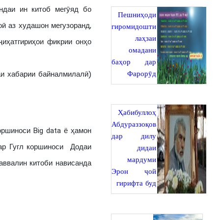
ндаи ин китоб мегӯяд бо
Пешниҳоди
оӣ аз худашон мегузоранд,
гиромидошти
лаҳзаи
иҳатгириҳои фикрии онҳо
омадани
баҳор дар
Фарорӯд
аи хабарии байналмилалӣ)
Ҳабибуллоҳ
Абдураззоқов
ршиноси Big data ё ҳамон
дар дилу
ар Гугл коршиноси Додаи
дидаи
мардуми
 аввалин китоби нависанда
Эрон ҷой
гирифта буд