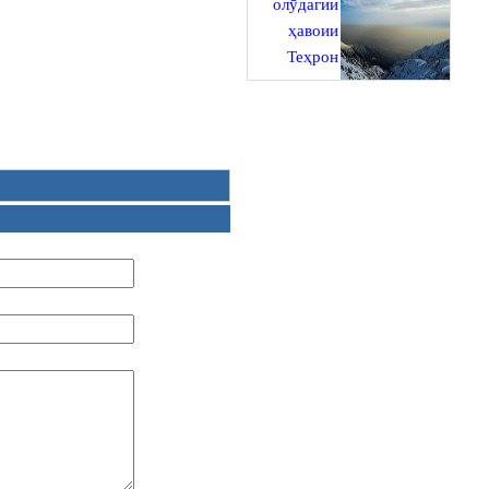
олӯдагии
ҳавоии
Теҳрон