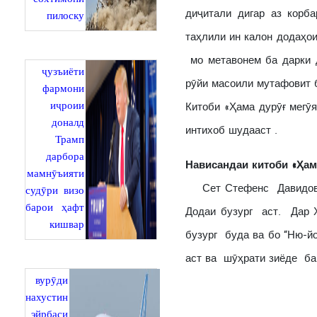
диҷитали дигар аз корб
пилоску
таҳлили ин калон додаҳои
мо метавонем ба дарки 
ҷузъиёти
рӯйи масоили мутафовит 
фармони
иҷроии
Китоби «Ҳама дурӯғ мегӯ
доналд
интихоб шудааст .
Трамп
дарбора
Нависандаи китоби «Ҳам
мамнӯъияти
Сет Стефенс Давидовитс 
судӯри визо
барои ҳафт
Додаи бузург аст. Дар 
кишвар
бузург буда ва бо “Ню-йо
аст ва шӯҳрати зиёде бар
вурӯди
нахустин
эйрбаси