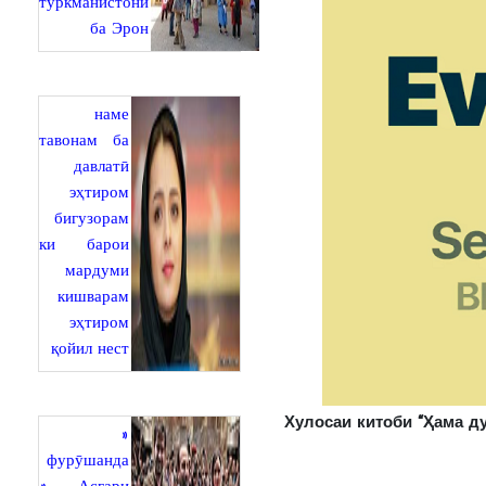
туркманистонӣ
ба Эрон
наме
тавонам ба
давлатӣ
эҳтиром
бигузорам
ки барои
мардуми
кишварам
эҳтиром
қойил нест
Хулосаи китоби
“Ҳ
ама д
«
фурӯшанда