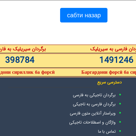
دان فارسی به سیریلیک
برگردان سیریلیک به فا
398784
1491246
дони сириллик ба форсӣ
Баргардони форсӣ ба с
دسترسی سریع
برگردان تاجیکی به فارسی
برگردان فارسی به تاجیکی
ویراستار آنلاین متون فارسی
واژگان و اصطلاحات تاجیکی
تماس با ما