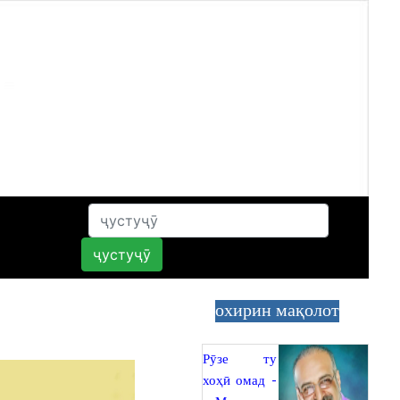
ҷустуҷӯ
охирин мақолот
Рӯзе ту
хоҳӣ омад -