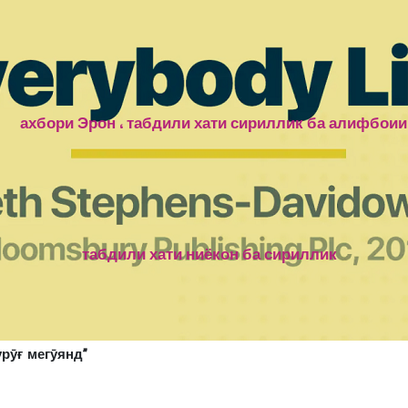
ахбори Эрон ، табдили хати сириллик ба алифбоии
табдили хати ниёкон ба сириллик
ур
ӯ
ғ мегӯ
я
нд
”