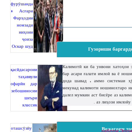
фурӯшанда
» Асғари
Фарҳодии
номзади
ниҳоии
ҷоиза
Оскар шуд
Гузориши баргард
Калимотӣ ки ба унвони хатоҳои 
қасӣдасароии
бар асари ғалати имлоӣ ва ё нош
таҳаввули
дода шавад ، аммо системаи ҳ
офарӣн дар
мекунад калимоти ношинохтаро ни
зебошиносии
далел мумкин аст бисёре аз кали
шеъри
классик
оташсӯзӣу
Вожагони то
ахбори Эрон