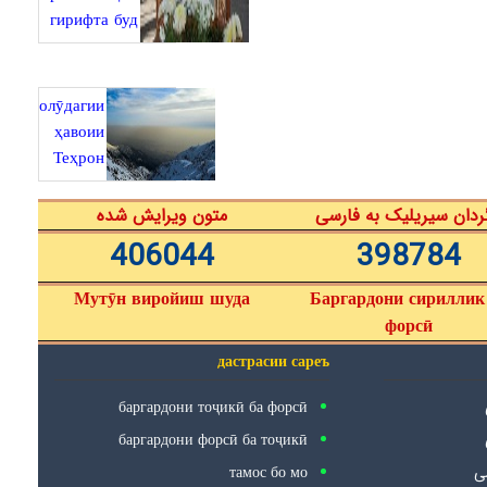
гирифта буд
олӯдагии
ҳавоии
Теҳрон
ردان سیریلیک به فارسی
متون ویرایش شده
406044
398784
Мутӯн виройиш шуда
Баргардони сириллик
форсӣ
дастрасии сареъ
баргардони тоҷикӣ ба форсӣ
баргардони форсӣ ба тоҷикӣ
тамос бо мо
سی