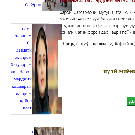
ба Эрон
барои баргардони мутӯни тоҷикии 
мавриди назари худ ба хати сириллик
анҷоми ин кор кофӣ аст бар рӯй ду
наме
сонияи матни форсӣ дар кадри пойи
тавонам
ба
давлатӣ
эҳтиром
бигузорам
пулӣ миён
ки барои
мардуми
кишварам
эҳтиром
қойил
нест
«