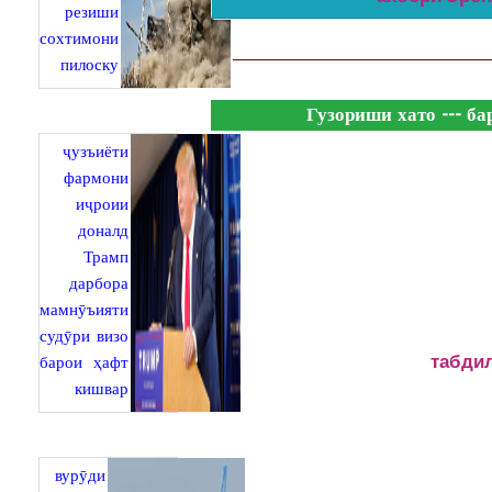
резиши
сохтимони
пилоску
Гузориши хато --- б
ҷузъиёти
фармони
иҷроии
доналд
Трамп
дарбора
мамнӯъияти
судӯри визо
барои ҳафт
табдил
кишвар
вурӯди