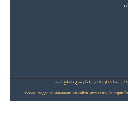
کی
 و استفاده از مطالب با ذکر منبع بلامانع است
ҳуқуқи моддӣ ва маънавии ин сойти мутааллиқ ба пиршЯн-