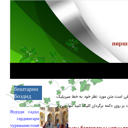
бештарин
افی است متن مورد نظر خود به خط سیریلیک
боздид
ست بر روی دکمه برگردان کلیک کنید تنها پس از
Вуруди садҳо
гардишгари
туркманистонӣ
роҳнамои баргардони матни т