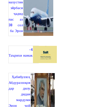
нахустин
эйрбаси
ҷадид
пас аз
38 сол
ба Эрон
4-
Таърихи намак
Ҳабибуллоҳ
Абдураззоқов
дар дилу
дидаи
мардуми
Эрон ҷой