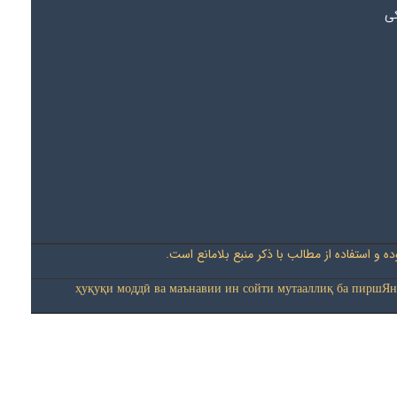
کی
 و استفاده از مطالب با ذکر منبع بلامانع است
ҳуқуқи моддӣ ва маънавии ин сойти мутааллиқ ба пиршЯн-