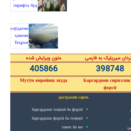
гирифта буд
олӯдагии
ҳавоии
Теҳрон
ردان سیریلیک به فارسی
متون ویرایش شده
405866
398748
Мутӯн виройиш шуда
Баргардони сириллик
форсӣ
дастрасии сареъ
баргардони тоҷикӣ ба форсӣ
баргардони форсӣ ба тоҷикӣ
тамос бо мо
سی