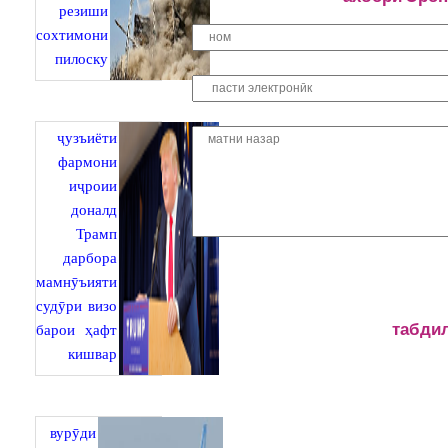
резиши
сохтимони
пилоску
ҷузъиёти
фармони
иҷроии
доналд
Трамп
дарбора
мамнӯъияти
судӯри визо
барои ҳафт
табдил
кишвар
вурӯди