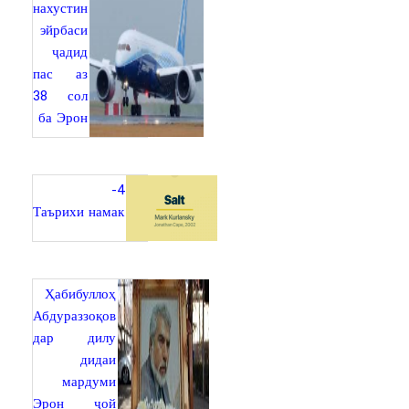
нахустин
эйрбаси
ҷадид
пас аз
38 сол
ба Эрон
4-
Таърихи намак
Ҳабибуллоҳ
Абдураззоқов
дар дилу
дидаи
мардуми
Эрон ҷой