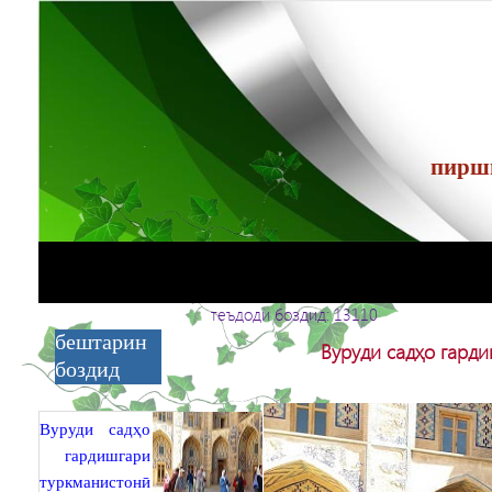
теъдоди боздид: 13110
бештарин
Вуруди садҳо гард
боздид
Вуруди садҳо
гардишгари
туркманистонӣ