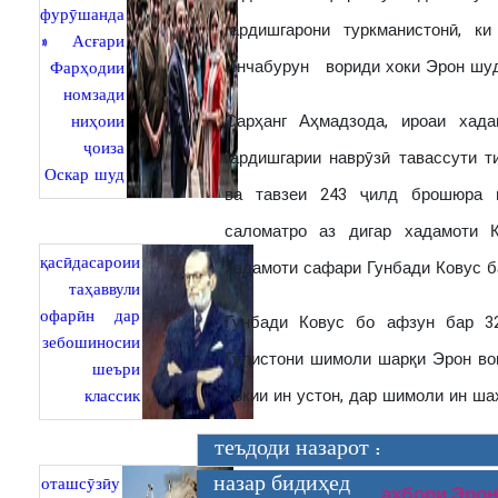
фурӯшанда
гардишгарони туркманистонӣ, к
» Асғари
Инчабурун вориди хоки Эрон шуд
Фарҳодии
номзади
ниҳоии
Сарҳанг Аҳмадзода, ироаи хад
ҷоиза
гардишгарии наврӯзӣ тавассути 
Оскар шуд
ва тавзеи 243 ҷилд брошюра 
саломатро аз дигар хадамоти К
қасӣдасароии
хадамоти сафари Гунбади Ковус 
таҳаввули
офарӣн дар
Гунбади Ковус бо афзун бар 3
зебошиносии
Гулистони шимоли шарқи Эрон воқ
шеъри
классик
хокии ин устон, дар шимоли ин ша
теъдоди назарот :
оташсӯзӣу
назар бидиҳед
ахбори Эрон