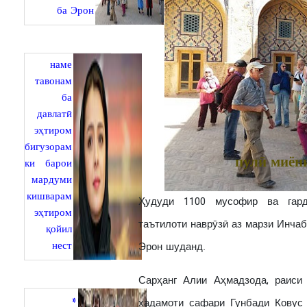
ба Эрон
наме
тавонам
ба
давлатӣ
эҳтиром
бигузорам
пулӣ миён
ки барои
мардуми
кишварам
Ҳудуди 1100 мусофир ва гарди
эҳтиром
таътилоти наврӯзӣ аз марзи Инча
қойил
нест
Эрон шуданд.
Сарҳанг Алии Аҳмадзода, раиси
«
хадамоти сафари Гунбади Ковус