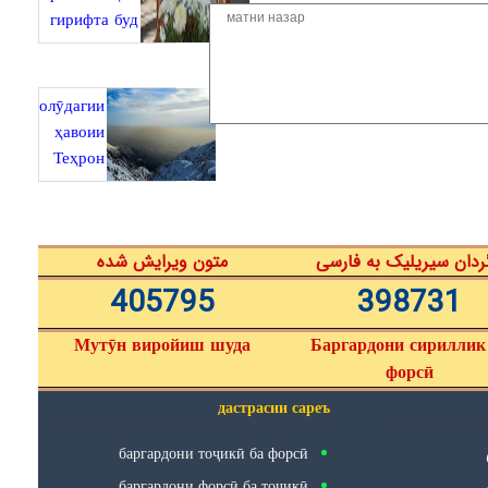
гирифта буд
олӯдагии
ҳавоии
Теҳрон
ردان سیریلیک به فارسی
متون ویرایش شده
405795
398731
Мутӯн виройиш шуда
Баргардони сириллик
форсӣ
дастрасии сареъ
баргардони тоҷикӣ ба форсӣ
баргардони форсӣ ба тоҷикӣ