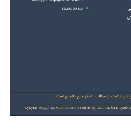
тамос бо мо
سی
کی
 و استفاده از مطالب با ذکر منبع بلامانع است
ҳуқуқи моддӣ ва маънавии ин сойти мутааллиқ ба пиршЯн-