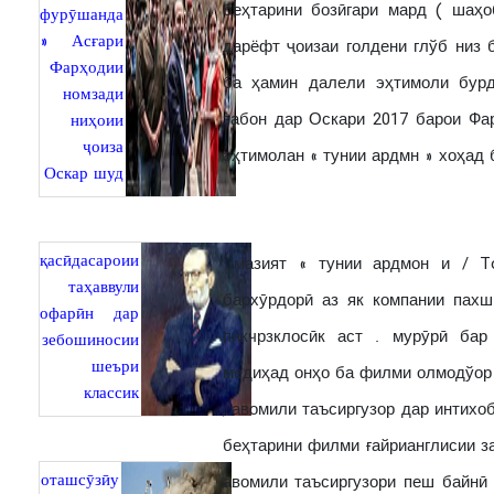
беҳтарини бозӣгари мард ( шаҳ
фурӯшанда
» Асғари
дарёфт ҷоизаи голдени глўб низ
Фарҳодии
ба ҳамин далели эҳтимоли бурд
номзади
забон дар Оскари 2017 барои Фа
ниҳоии
ҷоиза
эҳтимолан « тунии ардмн » хоҳад 
Оскар шуд
қасӣдасароии
мазият « тунии ардмон и / To
таҳаввули
бархӯрдорӣ аз як компании пахш
офарӣн дар
пӣкчрзклосӣк аст . мурӯрӣ бар
зебошиносии
шеъри
медиҳад онҳо ба филми олмодўор 
классик
, авомили таъсиргузор дар интихо
беҳтарини филми ғайрианглисии з
оташсӯзӣу
авомили таъсиргузори пеш байнӣ