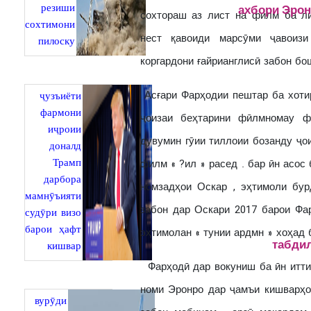
резиши
ахбори Эрон
сохтораш аз лист на филм ба л
сохтимони
нест қавоиди марсӯми ҷавоизи
пилоску
коргардони ғайрианглисӣ забон бо
Асғари Фарҳодии пештар ба хоти
ҷузъиёти
фармони
ҷоизаи беҳтарини фӣлмномау 
иҷроии
дувумин гӯии тиллоии бозанду ҷо
доналд
Трамп
филм « ?ил » расед . бар ӣн асос
дарбора
номзадҳои Оскар , эҳтимоли бур
мамнӯъияти
забон дар Оскари 2017 барои Фа
судӯри визо
барои ҳафт
эҳтимолан « тунии ардмн » хоҳад 
кишвар
табдил
Фарҳодӣ дар вокуниш ба ӣн иттиф
номи Эронро дар ҷамъи кишварҳо
вурӯди