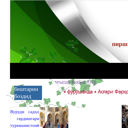
теъдоди боздид: 9128
бештарин
« фурӯшанда » Асғари Фарҳ
боздид
Вуруди садҳо
гардишгари
туркманистонӣ