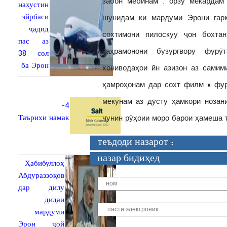
забон мебинам . орзӯ мекардам
нахустин
эйрбаси
шунидам ки мардуми Эрони ғарқ
ҷадид
сохтимони пилоскуу ҷон бохта
пас аз
қаҳрамонони бузургвору фур
38 сол
ба Эрон
хониводаҳои ӣн азизон аз самим
ҳамроҳонам дар сохт филм « фур
мекунам аз дӯсту ҳамкори нозан
4-
Таърихи намак
чунин рӯҳоии моро барои ҳамеша т
теъдоди назарот :
назар бидиҳед
Ҳабибуллоҳ
Абдураззоқов
дар дилу
дидаи
мардуми
Эрон ҷой