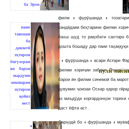
ба Эрон
филм « фурӯшанда » тозатари
наме
кандӣдаии беҳтарини филми хориҷ
тавонам
бахш шуд то рақобати сахтиро 
ба
дошта бошаду дар паии таҳаққуқи
давлатӣ
эҳтиром
« фурӯшанда » асари Асғари Фар
бигузорам
ки барои
пулӣ миён
филми хориҷии забони Оскар қа
мардуми
барои ӣн филми синемоӣ ба маро
кишварам
дувумин ҷоизаи Оскар қарор гӣрад ؛ иттифоқӣ ки агар рух диҳад , Фарҳодии 
эҳтиром
қойил
аз маъдӯди коргардонҳои торихи
нест
даст ёфта аст .
Фарҳодӣ бо « фурӯшанда » мува
«