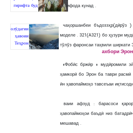
гирифта буд
истифода кунад .
чаҳоршанбеи бъдоззҳр(дӣрўз )
олӯдагии
моделе . 321(A321) бо ҳузури му
ҳавоии
Теҳрон
тўлўз фаронсаи таҳвили ширкати 
ахбори Эрон
«Фобӣс бржӣр » мудӣромили эй
ҳамкорӣ бо Эрон ба таври расмӣ 
ӣн ҳавопаймоҳо тавсеъаи иқтисод
ваии афзуд : барасоси қаро
ҳавопаймоҳои баъдӣ низ батадрӣ
мешавад .