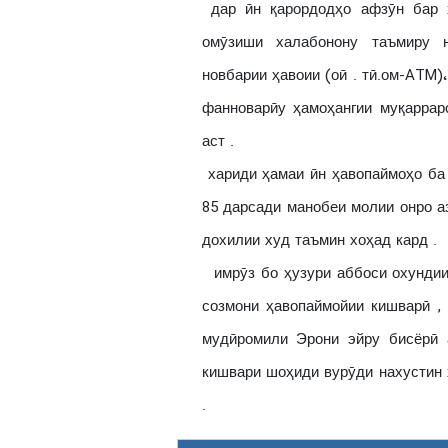
дар ӣн қарордодҳо афзӯн бар х
омӯзиши халабонону таъмиру н
новбарии ҳавоии (оӣ . тӣ.ом-ATM)
фанноварӣу ҳамоҳангии муқаррар
аст .
хариди ҳамаи ӣн ҳавопаймоҳо ба 
85 дарсади манобеи молии онро а
дохилии худ таъмин хоҳад кард .
имрӯз бо ҳузури аббоси охундии
созмони ҳавопаймойии кишварӣ ,
мудӣромили Эрони эйру бисёрӣ 
кишвари шоҳиди вурӯди нахустин 
.