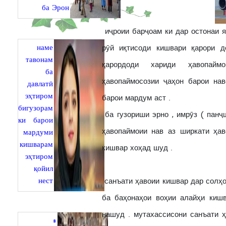
ба Эрон
иҷроии барҷоам ки дар остонаи я
наме
рӯй иқтисоди кишвари қарори дод؛ӣкӣ аз муҳимтарин онҳо имзоии чан
тавонам
қарордоди хариди ҳавопайм
ба
ҳавопаймосозии ҷаҳон барои нав
давлатӣ
эҳтиром
барои мардум аст .
бигузорам
ба гузориши эрно , имрӯз ( панҷ
ки барои
ҳавопаймоии нав аз ширкати ҳав
мардуми
кишварам
кишвар хоҳад шуд .
эҳтиром
қойил
нест
санъати ҳавоии кишвар дар солҳо
ба баҳонаҳои воҳии алайҳи киш
нашуд . мутахассисони санъати 
«