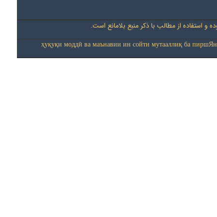
 و استفاده از مطالب با ذکر منبع بلامانع است
ҳуқуқи моддӣ ва маънавии ин сойти мутааллиқ ба пиршЯн-