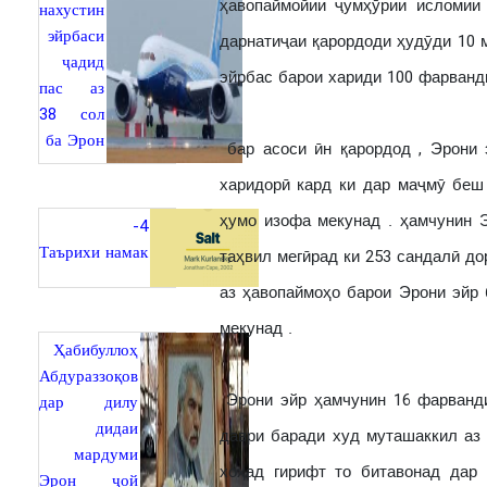
ҳавопаймойии ҷумҳӯрии исломии
нахустин
эйрбаси
дарнатиҷаи қарордоди ҳудӯди 10 
ҷадид
эйрбас барои хариди 100 фарванд
пас аз
38 сол
ба Эрон
бар асоси ӣн қарордод , Эрони 
харидорӣ кард ки дар маҷмӯ беш
ҳумо изофа мекунад . ҳамчунин 
4-
Таърихи намак
таҳвил мегӣрад ки 253 сандалӣ д
аз ҳавопаймоҳо барои Эрони эйр 
мекунад .
Ҳабибуллоҳ
Абдураззоқов
Эрони эйр ҳамчунин 16 фарванди
дар дилу
дидаи
даври баради худ муташаккил аз 
мардуми
хоҳад гирифт то битавонад дар
Эрон ҷой