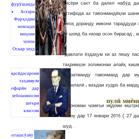
бисёри сахт ба далел набӯд да
фурӯшанда
» Асғари
истифода аз тавонмандӣҳои шани
Фарҳодии
нигоҳ доранду имкони тараддуди 
номзади
ниҳоии
ки шояд ба назар осон бирасад , 
ҷоиза
Оскар шуд
давлати ёздаҳум ки аз пешу па
таҳримҳои золимонаи алайҳ кишв
қасӣдасароии
қудратманду тавонманд дар м
таҳаввули
алмилалӣ ، ваъдаи худро ба марду
офарӣн дар
зебошиносии
пулӣ миён
шеъри
барномаи ҷомеъи иқдоми мштрк(
классик
имзоу дар 17 январи 2016 ( 27 да
шуд .
оташсӯзӣу