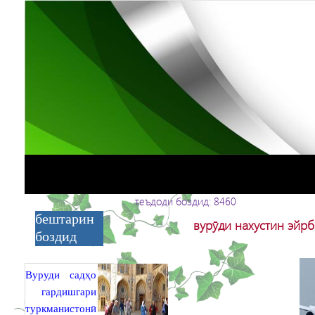
теъдоди боздид: 8460
бештарин
вурӯди нахустин эйрб
боздид
Вуруди садҳо
гардишгари
туркманистонӣ