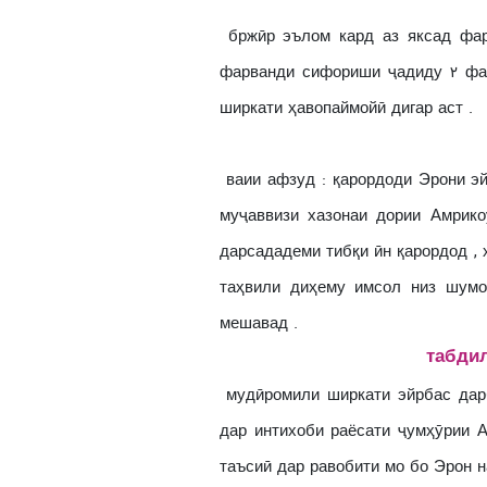
бржӣр эълом кард аз яксад фарв
фарванди сифориши ҷадиду ٢ фарванди бозхрӣд аз як сифориш лағв шуда як
ширкати ҳавопаймойӣ дигар аст .
ваии афзуд : қарордоди Эрони эй
муҷаввизи хазонаи дории Амрик
дарсададеми тибқи ӣн қарордод ,
таҳвили диҳему имсол низ шумо
мешавад .
табдил
мудӣромили ширкати эйрбас дар
дар интихоби раёсати ҷумҳӯрии А
таъсиӣ дар равобити мо бо Эрон н