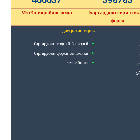
406037
398783
Мутӯн виройиш шуда
Баргардони сириллик
форсӣ
дастрасии сареъ
баргардони тоҷикӣ ба форсӣ
баргардони форсӣ ба тоҷикӣ
тамос бо мо
سی
کی