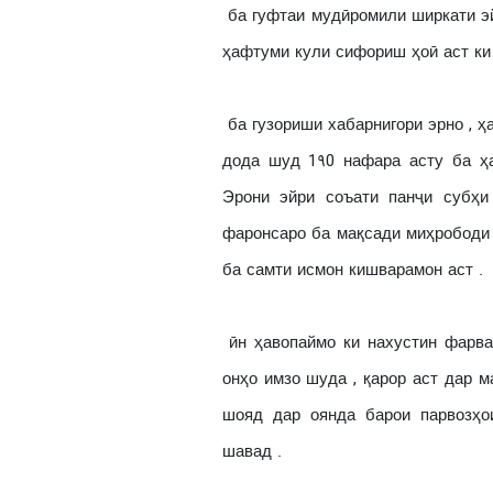
ба гуфтаи мудӣромили ширкати эй
ҳафтуми кули сифориш ҳоӣ аст ки 
ба гузориши хабарнигори эрно , ҳ
дода шуд 1۹0 нафара асту ба ҳ
Эрони эйри соъати панҷи субҳи
фаронсаро ба мақсади миҳрободи 
ба самти исмон кишварамон аст .
ӣн ҳавопаймо ки нахустин фарва
онҳо имзо шуда , қарор аст дар масӣр
шояд дар оянда барои парвозҳо
шавад .