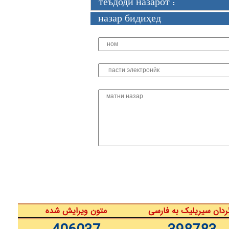
теъдоди назарот :
назар бидиҳед
ردان سیریلیک به فارسی
متون ویرایش شده