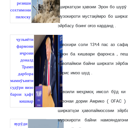
резиши
ширкатҳои ҳавоии Эрон бо шурӯ 
сохтимони
музокироти мустақӣмро бо ширка
пилоску
эйрбасу боинг оғоз карданд .
ҷузъиёти
авохири соли 13۹4 пас аз сафа
фармони
иҷроии
Эрон ба кишвари фаронса , пеш
доналд
ҳавопаймои байни ширкати эйрба
Трамп
порис имзо шуд .
дарбора
мамнӯъияти
судӯри визо
авоили меҳрмоҳ имсол бӯд ки и
барои ҳафт
кишвар
хазонаи дории Амрико ( OFAC )
ширкатҳои ҳавопаймосозии эйрб
музокироти байни намояндаго
вурӯди