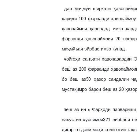
дар маҷмӯи ширкати ҳавопаймои
хариди 100 фарванди ҳавопаймоу
ҳавопаймои қарордод имзо кард
фарванди ҳавопаймоии 70 нафар
маҷмӯъаи эйрбас имзо кунад .
ҷойгоҳи санъати ҳавонавардии Э
беш аз 200 фарванди ҳавопаймоии
бо беш аз50 ҳазор сандалии ҷа
мустақӣмро барои беш аз 20 ҳазо
пеш аз ӣн « Фарҳоди парвариши
нахустин ҳўопӣмоӣ321 эйрбаси п
дигар то даии моҳи соли отии таҳ