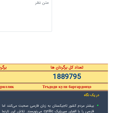
تعداد کل برگردان ها
برگر
1889795
ириллик
Теъдоди кули баргардонҳо
در یک نگاه
بیشتر مردم کشور تاجیکستان به زبان فارسی صحبت می‌کنند اما
فارسی را با الفبای سیریلیک cyrillic می‌نویسند. تلاش این تارنما