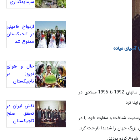
سرمایه‌گذاری
ازدواج فامیلی
در تاجیکستان
ممنوع شد
ا آسیای میانه
حال و هوای
نوروز در
تاجیکستان
در دوشنبه، «سمک» در تازه‌ترین شماره خود با اشاره به بروز جنگ‌های داخلی در سالهای 1992 تا 1995 میلادی در
یفا کرد.
نقش ایران در
تحقق صلح
به رسمیت شناخت و سفارت خود را در
تاجیکستان
رت های بزرگ جهان را شدیدا ناراحت کرد.