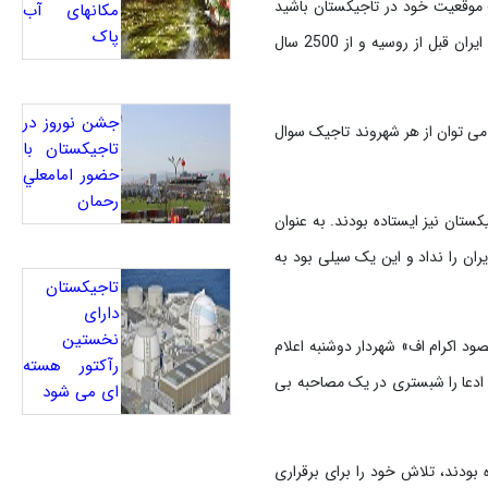
ت موقعیت خود در تاجیکستان باشید
مکانهای آب
پاک
زیرا این کشور ده‌ها سال تحت نفوذ کرملین بوده است، اما شبستری در جواب این موضع سفیر روسیه اظهار داشت که ایران قبل از روسیه و از 2500 سال
جشن نوروز در
نوان کرد: حضور 2500 سال ایران در تاجیکستان را می توان از هر شهروند تاجیک سوال
تاجيکستان با
حضور امامعلي
رحمان
تان نیز ایستاده بودند. به عنوان
رجه ایران را نداد و این یک سیلی بود به
تاجیکستان
دارای
نخستین
ال بازداشت «مقصود اکرام اف» شهردار دوشنبه اعلام
رآکتور هسته
ا در ماه آوریل سال 1992 کودتا انجام دهند. اما این ادعا را شبستری در یک مصاحبه بی
ای می شود
بودند، تلاش خود را برای برقراری