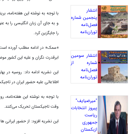
انتشار
پنجمین شماره
و به جای آن زبان انگلیسی را به عن
فصل‌نامه
توران‌نامه
را جایگزین کرد.
«سمک» در ادامه مطلب آورده است: ز
انتشار سومین
ابرقدرت نگران و علیه این کشور موض
شماره از
فصل‌نامه
توران‌نامه
اطلاعاتی علیه حضور ایران در تاج
با توجه به نوشته این هفته‌نامه،
"میرضیایف"
وقت تاجیکستان تحریک می‌کنند.
پیروز انتخابات
ریاست
این نشریه افزود: از حضور ایرانی ه
جمهوری
ازبکستان