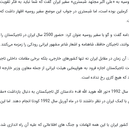
وسیه به «علی اکبر مجتهد شبستری» سفیر ایران گفت که شما نباید به فکر تقوی
.
این هفته نامه نوشت: شبستری در ادامه گفت و گو با سفیر روسیه ع
وانند، تاجیکان حافظ، شاهنامه و اشعار شاعر مشهور ایرانی رودکی را زمزمه می‌کنند.
ن زمان در مقابل ایران نه تنها کشورهای خارجی، بلکه برخی مقامات داخلی تاجیکس
روز سال 1992 دولت وقت تاجیکستان اجازه فرود به هواپیمایی هیئت ایرانی از جمله معاون وزیر خا
رد که هیچ کاری رخ نداده است.
این روزنامه آورده است، در تابستان سال 1992 «نور الله هوید الله اف» دادستان کل تاجیکستان به دنب
داشت که مخالفان دولت تاجیکستان با کمک ایران در نظر داشتند ت
ور ایران با این همه اتهامات و جنگ های اطلاعاتی که علیه آن راه اندازی شده 