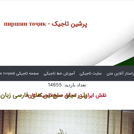
пиршин тоҷик - پرشین تاجیک
استار آنلاین متن
سایت تاجیکی
آموزش خط تاجیکی
صفحه تاجیکی сафҳаи тоҷикӣ
تعداد بازدید: 14655
پلی میان سرزمین های فارسی زبان
نقش ایران در تحقق صلح تاجیکستان