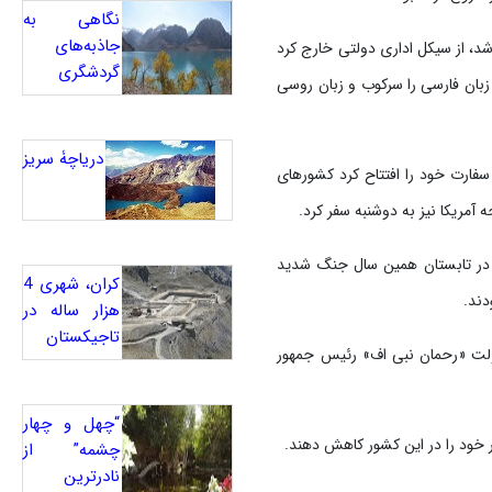
نگاهی به
جاذبه‌های
 سال زبان رسمی این کشور محسوب می‌شد، از سیکل اداری دولتی خارج کرد
گردشگری
 زبان فارسی را سرکوب و زبان روسی
دریاچۀ سریز
سفارت خود را افتتاح کرد کشورهای
آمریکا نیز به دوشنبه سفر کرد.
خود را باز کرد. در تابستان همین سال جنگ شدید
کران، شهری 4
دند.
هزار ساله در
تاجیکستان
دولت «رحمان نبی اف» رئیس جمهور
“چهل و چهار
ر خود را در این کشور کاهش دهند.
چشمه” از
نادرترین