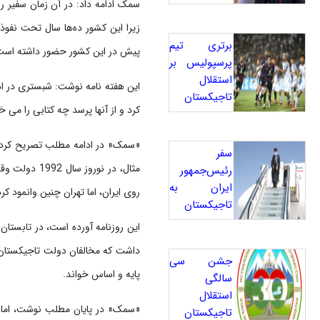
سمک ادامه داد: در آن زمان سفیر ر
برتری تیم
پیش در این کشور حضور داشته است
پرسپولیس بر
استقلال
تاجیکستان
کرد و از آنها پرسد چه کتابی را می خ
«سمک» در ادامه مطلب تصریح کرد: آ
سفر
مثال، در نو
رئیس‌جمهور
ایران به
روی ایران، اما تهران چنین وانمود ک
تاجیکستان
جشن سی
پایه و اساس خواند.
سالگی
استقلال
«سمک» در پایان مطلب نوشت، اما کش
تاجیکستان