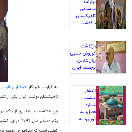
نوازنده
سرشناس
تاجیکستان
درگذشت
درگذشت
کوروش صفوی
زبان‌شناس
برجسته ایران
به گزارش خبرنگار
خبرگزاری فارس
انتشار
تاجیکستان نوشت: ایران یکی از کشو
ششمین
شماره
این هفته‌نامه با یادآوری از اینکه
فصل‌نامه
توران‌نامه
یکم دسامبر سال
گفتنی است که امپراطوری روسیه و بریتانیا در ابتدای قرن 19 رقابت خود را با نام «با