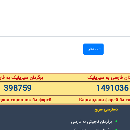
دان فارسی به سیریلیک
برگردان سیریلیک به فا
398759
1491036
дони сириллик ба форсӣ
Баргардони форсӣ ба с
دسترسی سریع
برگردان تاجیکی به فارسی