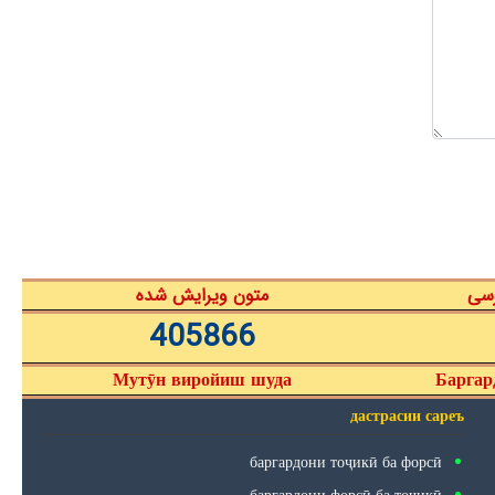
رسی
متون ویرایش شده
405866
Мутӯн виройиш шуда
Баргар
дастрасии сареъ
баргардони тоҷикӣ ба форсӣ