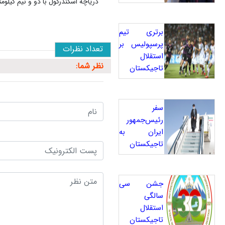
دریاچه اسکندرکول با دو و نیم کیلومتر
برتری تیم
پرسپولیس بر
تعداد نظرات
استقلال
نظر شما:
تاجیکستان
سفر
رئیس‌جمهور
ایران به
تاجیکستان
جشن سی
سالگی
استقلال
تاجیکستان