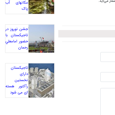
مار می‌آید.
مکانهای آب
پاک
جشن نوروز در
تاجيکستان با
حضور امامعلي
رحمان
تاجیکستان
دارای
نخستین
رآکتور هسته
ای می شود