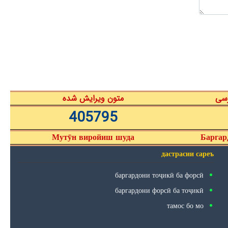
رسی
متون ویرایش شده
405795
Мутӯн виройиш шуда
Баргар
дастрасии сареъ
баргардони тоҷикӣ ба форсӣ
баргардони форсӣ ба тоҷикӣ
тамос бо мо