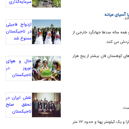
سرمایه‌گذاری
ا آسیای میانه
ند.
ازدواج فامیلی
در تاجیکستان
 همه ساله صدها جهانگرد خارجی از
ممنوع شد
 گردش می کنند.
ی کوهستان فان بیشتر از پنج هزار
حال و هوای
نوروز در
تاجیکستان
نقش ایران در
تحقق صلح
است.
تاجیکستان
فاصلهٔ دریاچه اسکندرکول از شهر دوشنبه پایتخت تاجیکستان تقریباً ۱۳۰ کیلومتر است. این دریاچه با دو و نیم کیلومتر درازا و یک کیلومتر پهنا و حدود ۷۲ متر