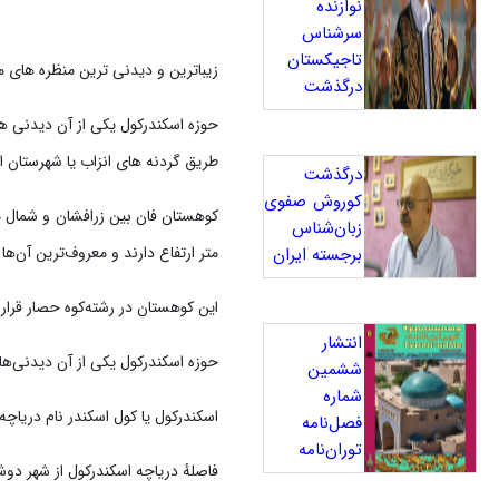
نوازنده
سرشناس
تاجیکستان
زیباترین و دیدنی ترین منظره های م
درگذشت
حوزه اسکندرکول یکی از آن دیدنی ه
طریق گردنه های انزاب یا شهرستان از
درگذشت
کوروش صفوی
کوهستان فان بین زرافشان و شمال م
زبان‌شناس
متر ارتفاع دارند و معروف‌ترین آن‌ها
برجسته ایران
این کوهستان در رشته‌کوه حصار قرا
انتشار
حوزه اسکندرکول یکی از آن دیدنی‌ه
ششمین
شماره
اسکندرکول یا کول اسکندر نام دریاچ
فصل‌نامه
توران‌نامه