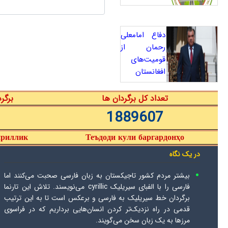
دفاع امامعلی
رحمان از
قومیت‌های
افغانستان
تعداد کل برگردان ها
برگر
1889607
ириллик
Теъдоди кули баргардонҳо
در یک نگاه
بیشتر مردم کشور تاجیکستان به زبان فارسی صحبت می‌کنند اما
فارسی را با الفبای سیریلیک cyrillic می‌نویسند. تلاش این تارنما
برگردان خط سیریلیک به فارسی و برعکس است تا به این ترتیب
قدمی در راه نزدیک‌تر کردن انسان‌هایی برداریم که در فراسوی
مرزها به یک زبان سخن می‌گویند.