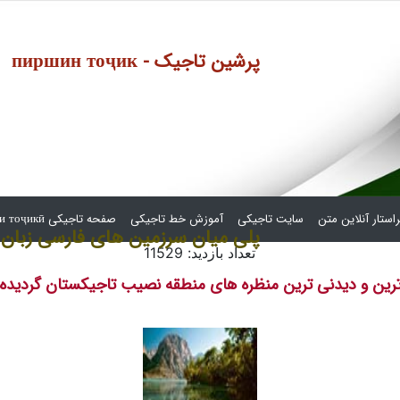
пиршин тоҷик - پرشین تاجیک
استار آنلاین متن
سایت تاجیکی
آموزش خط تاجیکی
صفحه تاجیکی сафҳаи тоҷикӣ
پلی میان سرزمین های فارسی زبان
تعداد بازدید: 11529
ترین و دیدنی ترین منظره های منطقه نصیب تاجیکستان گردیده 