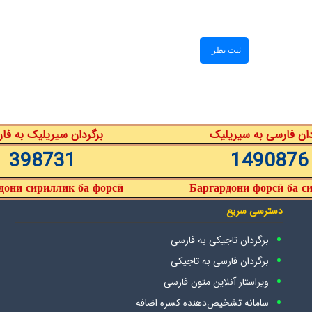
دان فارسی به سیریلیک
برگردان سیریلیک به فا
398731
1490876
дони сириллик ба форсӣ
Баргардони форсӣ ба с
دسترسی سریع
برگردان تاجیکی به فارسی
برگردان فارسی به تاجیکی
ویراستار آنلاین متون فارسی
سامانه تشخیص‌دهنده کسره اضافه