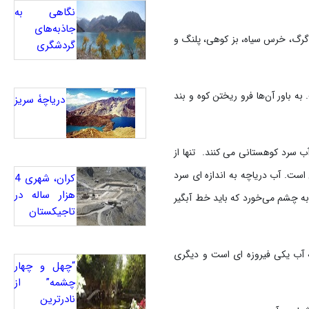
نگاهی به
جاذبه‌های
 گرگ، خرس سیاه، بز کوهی، پلنگ و
گردشگری
بر اثر زمین‌لغزه در ارتفاع ۲٬۲۵۵ متری پدید آمده است. به باور آن‌ها فرو ریختن کوه و بند
دریاچۀ سریز
ب سرد کوهستانی می کنند. تنها از
 است. آب دریاچه به اندازه ای سرد
کران، شهری 4
هزار ساله در
 به چشم می‌خورد که باید خط آبگیر
تاجیکستان
ه آب یکی فیروزه ای است و دیگری
“چهل و چهار
چشمه” از
نادرترین