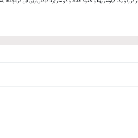
 درازا و یک کیلومتر پهنا و حدود هفتاد و دو متر ژرفا دیدنی‌ترین این دریاچه‌ها به‌ش