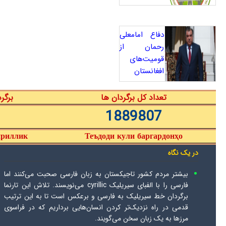
دفاع امامعلی
رحمان از
قومیت‌های
افغانستان
تعداد کل برگردان ها
برگر
1889807
ириллик
Теъдоди кули баргардонҳо
در یک نگاه
بیشتر مردم کشور تاجیکستان به زبان فارسی صحبت می‌کنند اما
فارسی را با الفبای سیریلیک cyrillic می‌نویسند. تلاش این تارنما
برگردان خط سیریلیک به فارسی و برعکس است تا به این ترتیب
قدمی در راه نزدیک‌تر کردن انسان‌هایی برداریم که در فراسوی
مرزها به یک زبان سخن می‌گویند.