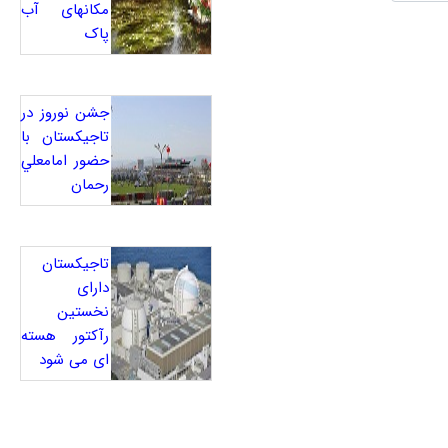
مکانهای آب
پاک
جشن نوروز در
تاجيکستان با
حضور امامعلي
رحمان
تاجیکستان
دارای
نخستین
رآکتور هسته
ای می شود