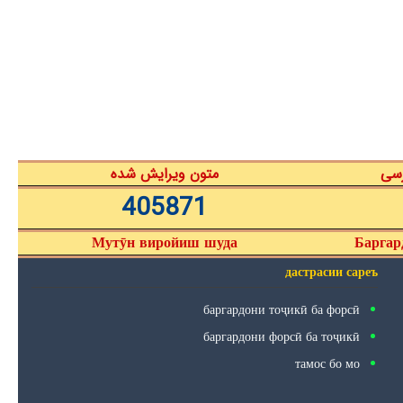
رسی
متون ویرایش شده
405871
Мутӯн виройиш шуда
Баргар
дастрасии сареъ
баргардони тоҷикӣ ба форсӣ
баргардони форсӣ ба тоҷикӣ
тамос бо мо