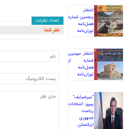
انتشار
پنجمین شماره
تعداد نظرات
فصل‌نامه
نظر شما:
توران‌نامه
انتشار سومین
شماره از
فصل‌نامه
توران‌نامه
"میرضیایف"
پیروز انتخابات
ریاست
جمهوری
ازبکستان